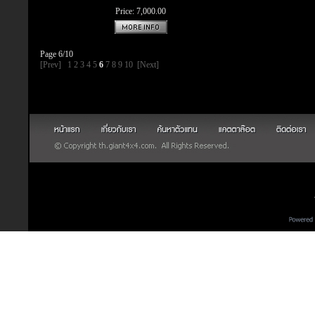
Price: 7,000.00
Page 6/10
[Prev]
1
2
3
4
5
6
7
8
9
10
[Next]