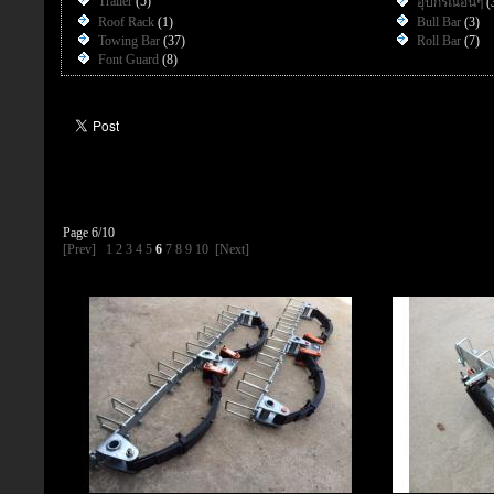
Trailer
(5)
อุปกรณ์อื่นๆ
(
Roof Rack
(1)
Bull Bar
(3)
Towing Bar
(37)
Roll Bar
(7)
Font Guard
(8)
Page 6/10
[Prev]
1
2
3
4
5
6
7
8
9
10
[Next]